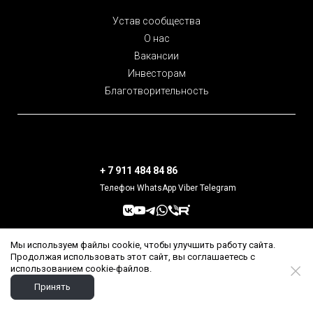
Устав сообщества
О нас
Вакансии
Инвесторам
Благотворительность
+ 7 911 484 84 86
Телефон WhatsApp Viber Telegram
Мы используем файлы cookie, чтобы улучшить работу сайта.
Подписаться на наш канал
Продолжая использовать этот сайт, вы соглашаетесь с
использованием cookie-файлов.
Создано в
BuroPraid
Принять