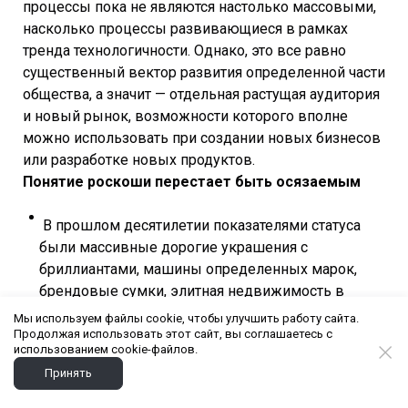
процессы пока не являются настолько массовыми,
насколько процессы развивающиеся в рамках
тренда технологичности. Однако, это все равно
существенный вектор развития определенной части
общества, а значит — отдельная растущая аудитория
и новый рынок, возможности которого вполне
можно использовать при создании новых бизнесов
или разработке новых продуктов.
Понятие роскоши перестает быть осязаемым
В прошлом десятилетии показателями статуса
были массивные дорогие украшения с
бриллиантами, машины определенных марок,
брендовые сумки, элитная недвижимость в
определенных районах города.
Мы используем файлы cookie, чтобы улучшить работу сайта.
Сегодня в эру повсеместного кредитования и
Продолжая использовать этот сайт, вы соглашаетесь с
использованием cookie-файлов.
развития сервисов аренды все это доступно и
Принять
среднему классу, то есть перестает быть неким
уникальным опытом или показателем