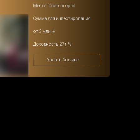
Место: Светлогорск
Сумма для инвестирования
от 3 млн. ₽
Доходность 27+ %
Узнать больше