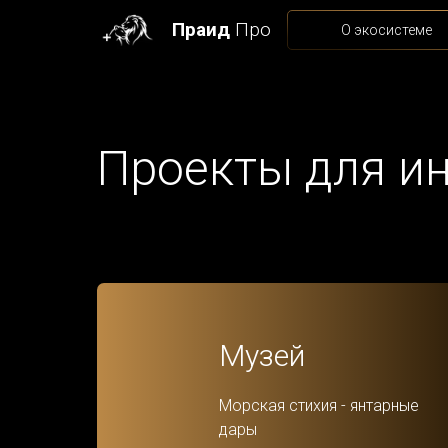
Праид
Про
О экосистеме
Проекты для и
Музей
Морская стихия - янтарные
дары