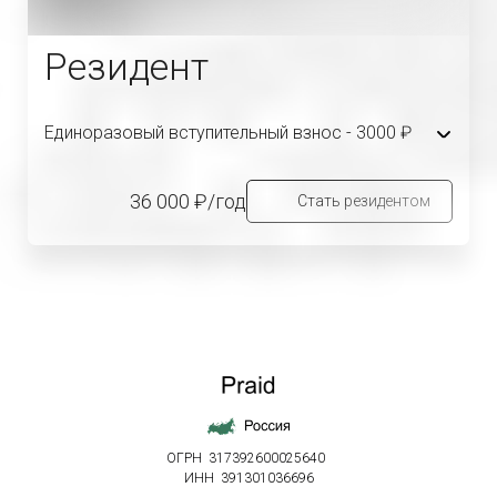
Резидент
Единоразовый вступительный взнос -
3000 ₽
2 итоговых слета
12 форум сессий
36 000 ₽/год
Стать резидентом
12 закрытых встреч
ОГРН 317392600025640
ИНН 391301036696