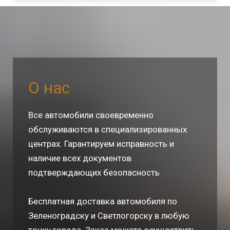
год выпуска 2020
коробка передач – автоматическая.
мощность двигателя – 110 л.с.
кузов – лифтбек
цвет – белый.
О нас
детский “бустер” – БЕСПЛАТНО
рекламная надпись – ОТСУТСТВУЕТ
Все автомобили своевременно
Доставка Зеленоградск, Светлогорск –
обслуживаются в специализированных
БЕСПЛАТНО
любая форма оплаты
центрах. Гарантируем исправность и
наличие всех документов
подтверждающих безопасность
Бесплатная доставка автомобиля по
Зеленоградску и Светлогорску в любую